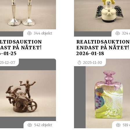
344 objekt
324 
LTIDSAUKTION
REALTIDSAUKTION
AST PÅ NÄTET!
ENDAST PÅ NÄTET!
-01-25
2026-01-18
25-12-07
2025-11-30
542 objekt
519 