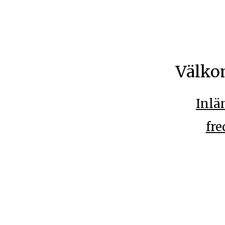
Välko
Inlä
fre
Måndag 08.00-19
Fredag 08.00-13