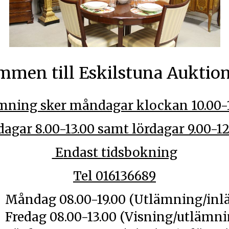
mmen till Eskilstuna Auktio
mning sker måndagar klockan 10.00-1
dagar 8.00-13.00 samt lördagar 9.00-12
E
nda
st tidsbokning
Tel 016136689
.00 (Utlämning/inläm
.00 (Visning/utlämnin