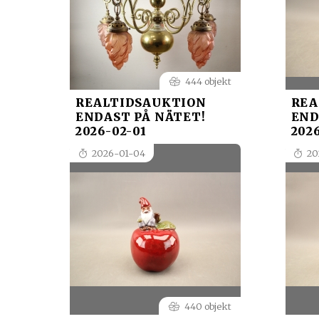
444 objekt
REALTIDSAUKTION
REA
ENDAST PÅ NÄTET!
END
2026-02-01
2026
2026-01-04
20
440 objekt