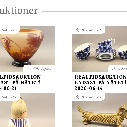
auktioner
26-06-21
2026-06-14
479 objekt
505 
LTIDSAUKTION
REALTIDSAUKTION
AST PÅ NÄTET!
ENDAST PÅ NÄTET!
6-06-21
2026-06-14
26-05-24
2026-05-17