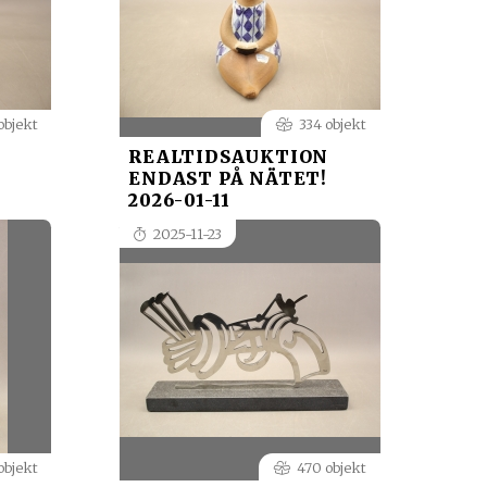
objekt
334 objekt
REALTIDSAUKTION
ENDAST PÅ NÄTET!
2026-01-11
2025-11-23
objekt
470 objekt