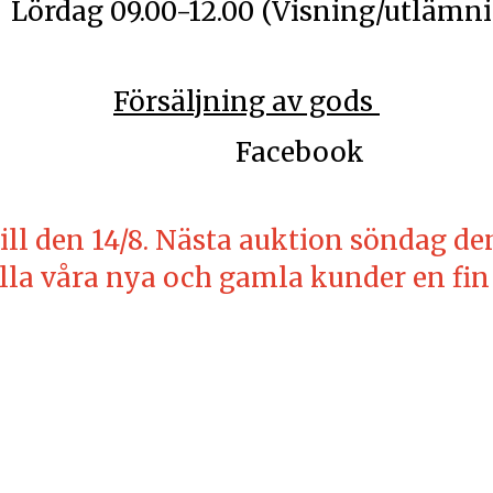
.00 (Visning/utlämnin
Försäljning av
gods
book
ll den 14/8. Nästa auktion söndag den
lla våra nya och gamla kunder en fi