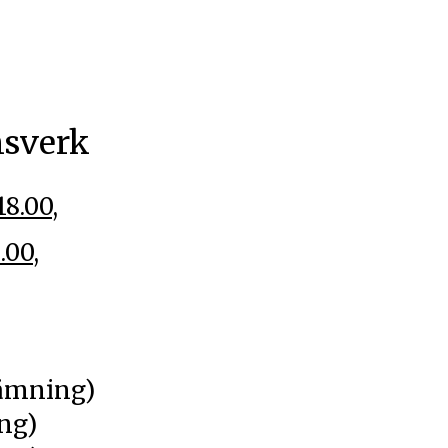
nsverk
8.00,
.00,
ning)
g)