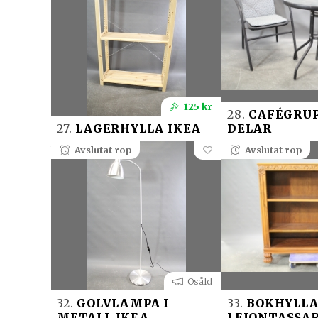
125 kr
28.
CAFÉGRUP
27.
LAGERHYLLA IKEA
DELAR
Avslutat rop
Avslutat rop
Osåld
32.
GOLVLAMPA I
33.
BOKHYLLA
METALL IKEA
LEJONTASSA