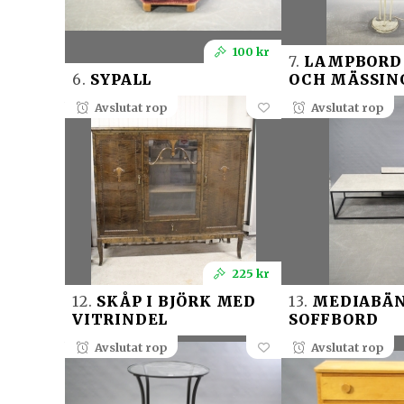
100 kr
7.
LAMPBORD 
6.
SYPALL
OCH MÄSSIN
Avslutat rop
Avslutat rop
225 kr
12.
SKÅP I BJÖRK MED
13.
MEDIABÄN
VITRINDEL
SOFFBORD
Avslutat rop
Avslutat rop