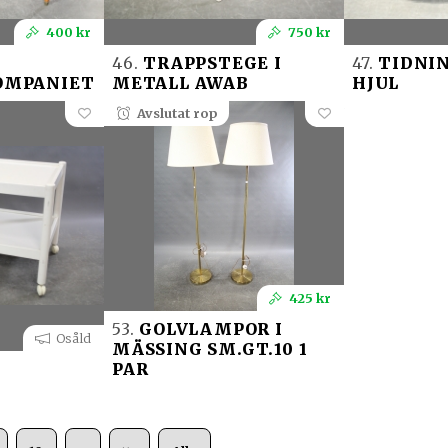
400 kr
750 kr
46.
TRAPPSTEGE I
47.
TIDNIN
OMPANIET
METALL AWAB
HJUL
Avslutat rop
425 kr
53.
GOLVLAMPOR I
Osåld
MÄSSING SM.GT.10 1
PAR