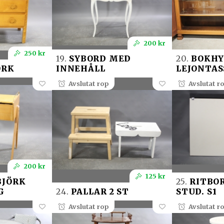
200 kr
250 kr
19.
SYBORD MED
20.
BOKHY
ÖRK
INNEHÅLL
LEJONTAS
Avslutat rop
Avslutat r
200 kr
125 kr
BJÖRK
25.
RITBO
G
24.
PALLAR 2 ST
STUD. S1
Avslutat rop
Avslutat r