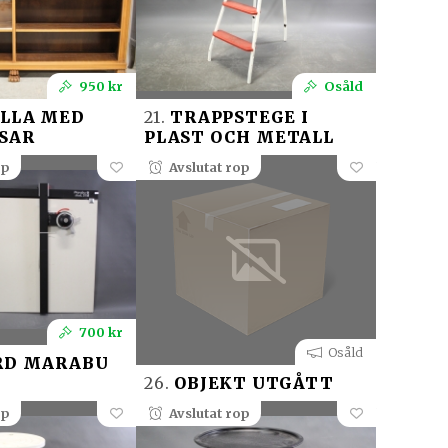
950 kr
Osåld
LLA MED
21.
TRAPPSTEGE I
SAR
PLAST OCH METALL
op
Avslutat rop
700 kr
Osåld
RD MARABU
26.
OBJEKT UTGÅTT
op
Avslutat rop