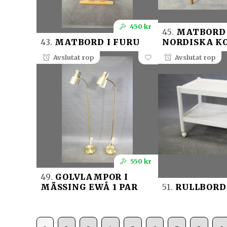
450 kr
45.
MATBORD
43.
MATBORD I FURU
NORDISKA K
Avslutat rop
Avslutat rop
550 kr
49.
GOLVLAMPOR I
MÄSSING EWÅ 1 PAR
51.
RULLBORD