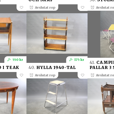
Avslutat rop
Avslutat r
550 kr
175 kr
41.
CAMPI
 I TEAK
40.
HYLLA 1940-TAL
PALLAR 3 
Avslutat rop
Avslutat r