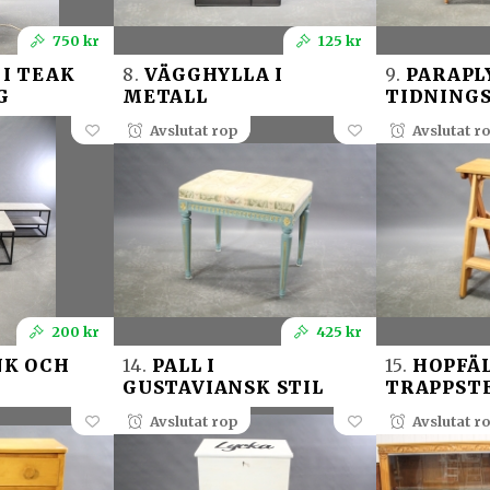
750 kr
125 kr
I TEAK
8.
VÄGGHYLLA I
9.
PARAPL
G
METALL
TIDNINGS
Avslutat rop
Avslutat r
200 kr
425 kr
K OCH
14.
PALL I
15.
HOPFÄ
GUSTAVIANSK STIL
TRAPPSTE
Avslutat rop
Avslutat r