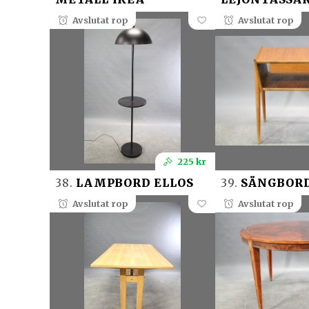
Avslutat rop
Avslutat rop
225 kr
38.
LAMPBORD ELLOS
39.
SÄNGBORD
Avslutat rop
Avslutat rop