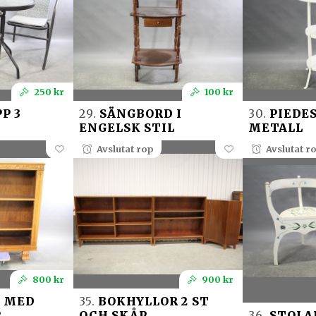
250 kr
100 kr
P 3
29.
SÄNGBORD I
30.
PIEDES
ENGELSK STIL
METALL
Avslutat rop
Avslutat r
800 kr
900 kr
 MED
35.
BOKHYLLOR 2 ST
R
OCH SKÅP
36.
STOLAR