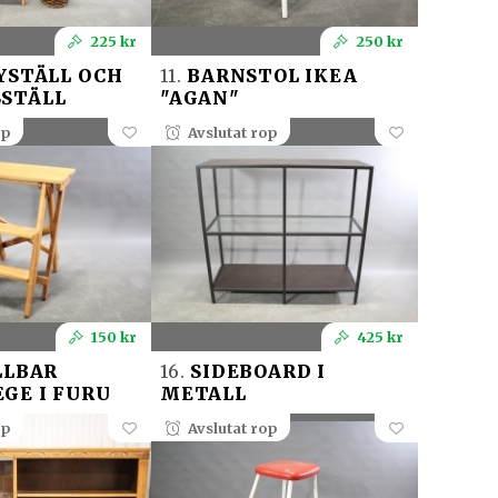
225 kr
250 kr
YSTÄLL OCH
11.
BARNSTOL IKEA
STÄLL
"AGAN"
op
Avslutat rop
150 kr
425 kr
LLBAR
16.
SIDEBOARD I
GE I FURU
METALL
op
Avslutat rop