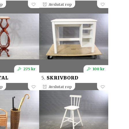
op
Avslutat rop
275 kr
100 kr
TAL
5.
SKRIVBORD
op
Avslutat rop