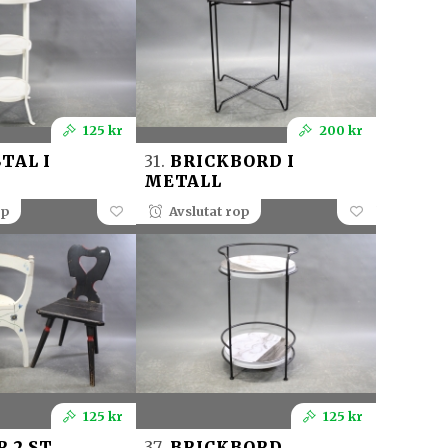
125 kr
200 kr
TAL I
31.
BRICKBORD I
METALL
op
Avslutat rop
125 kr
125 kr
 2 ST
37.
BRICKBORD