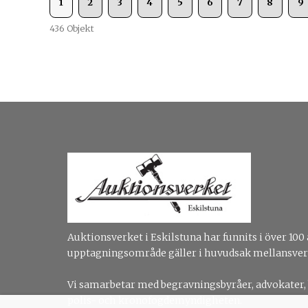
1
2
3
4
5
6
7
8
9
436 Objekt
Auktionsverket i Eskilstuna har funnits i över 100 
upptagningsområde gäller i huvudsak mellansver
Vi samarbetar med begravningsbyråer, advokater,
polis- och kronofogdemyndigheten.