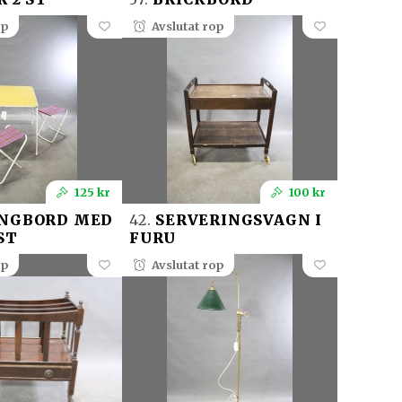
op
Avslutat rop
125 kr
100 kr
NGBORD MED
42.
SERVERINGSVAGN I
ST
FURU
op
Avslutat rop