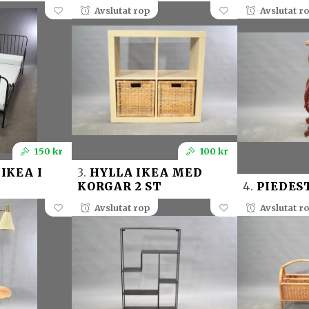
Avslutat rop
Avslutat r
150 kr
100 kr
IKEA I
3.
HYLLA IKEA MED
KORGAR 2 ST
4.
PIEDES
Avslutat rop
Avslutat r