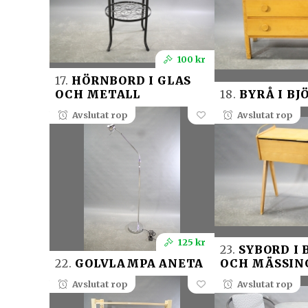
100 kr
17.
HÖRNBORD I GLAS
OCH METALL
18.
BYRÅ I BJ
Avslutat rop
Avslutat rop
125 kr
23.
SYBORD I 
22.
GOLVLAMPA ANETA
OCH MÄSSIN
Avslutat rop
Avslutat rop