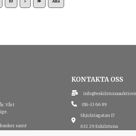
10
>
≫
Alla
KONTAKTA OSS
info@eskilstunaauktion
016-13 66 89
år. Vårt
ige.
Skjulstagatan 17
 banker samt
632 29 Eskilstuna