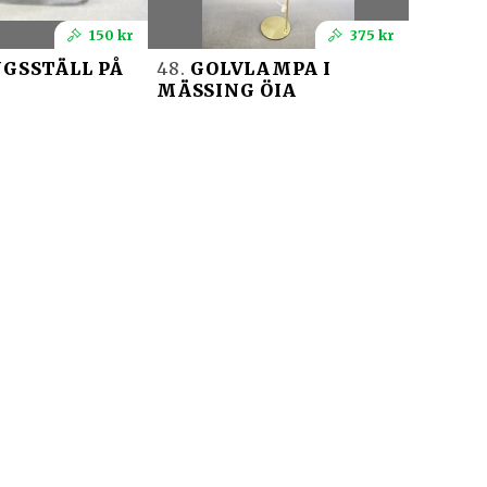
150 kr
375 kr
GSSTÄLL PÅ
48.
GOLVLAMPA I
MÄSSING ÖIA