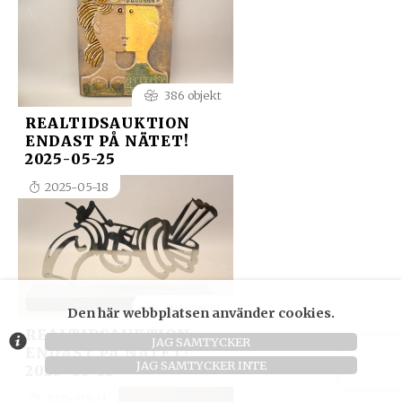
386 objekt
REALTIDSAUKTION
ENDAST PÅ NÄTET!
2025-05-25
2025-05-18
494 objekt
Den här webbplatsen använder cookies.
REALTIDSAUKTION
JAG SAMTYCKER
ENDAST PÅ NÄTET!
JAG SAMTYCKER INTE
2025-05-18
2025-05-11