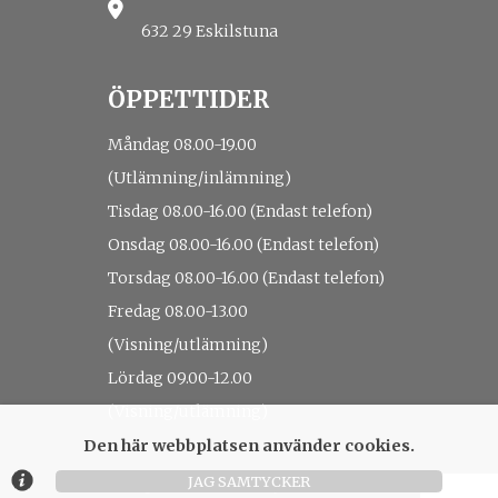
632 29 Eskilstuna
ÖPPETTIDER
Måndag 08.00-19.00
(Utlämning/inlämning)
Tisdag 08.00-16.00 (Endast telefon)
Onsdag 08.00-16.00 (Endast telefon)
Torsdag 08.00-16.00 (Endast telefon)
Fredag 08.00-13.00
(Visning/utlämning)
Lördag 09.00-12.00
(Visning/utlämning)
Den här webbplatsen använder cookies.
JAG SAMTYCKER
© Argonova Auktionsplattform 2026