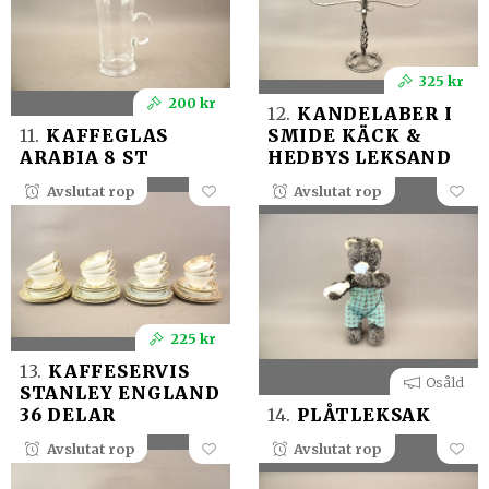
325 kr
200 kr
12.
KANDELABER I
11.
KAFFEGLAS
SMIDE KÄCK &
ARABIA 8 ST
HEDBYS LEKSAND
Avslutat rop
Avslutat rop
225 kr
13.
KAFFESERVIS
Osåld
STANLEY ENGLAND
36 DELAR
14.
PLÅTLEKSAK
Avslutat rop
Avslutat rop