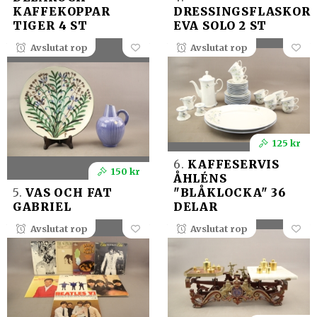
KAFFEKOPPAR
DRESSINGSFLASKOR
TIGER 4 ST
EVA SOLO 2 ST
Avslutat rop
Avslutat rop
125 kr
6.
KAFFESERVIS
150 kr
ÅHLÉNS
5.
VAS OCH FAT
"BLÅKLOCKA" 36
GABRIEL
DELAR
Avslutat rop
Avslutat rop