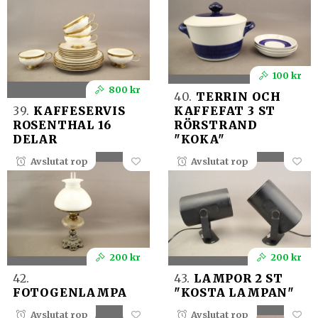
100 kr
800 kr
40.
TERRIN OCH
39.
KAFFESERVIS
KAFFEFAT 3 ST
ROSENTHAL 16
RÖRSTRAND
DELAR
"KOKA"
Avslutat rop
Avslutat rop
200 kr
200 kr
42.
43.
LAMPOR 2 ST
FOTOGENLAMPA
"KOSTA LAMPAN"
Avslutat rop
Avslutat rop