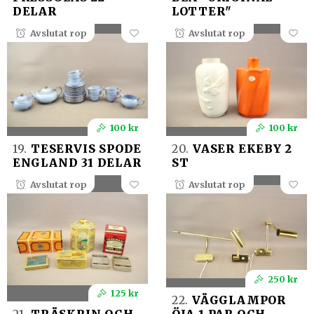
DELAR
LOTTER"
Avslutat rop
Avslutat rop
100 kr
100 kr
19.
TESERVIS SPODE
20.
VASER EKEBY 2
ENGLAND 31 DELAR
ST
Avslutat rop
Avslutat rop
250 kr
125 kr
22.
VÄGGLAMPOR