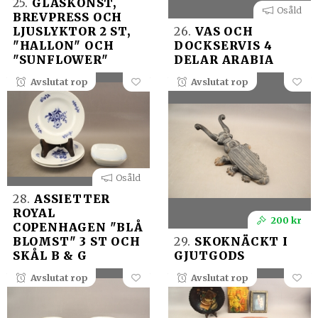
25.
GLASKONST,
Osåld
BREVPRESS OCH
LJUSLYKTOR 2 ST,
26.
VAS OCH
"HALLON" OCH
DOCKSERVIS 4
"SUNFLOWER"
DELAR ARABIA
Avslutat rop
Avslutat rop
Osåld
28.
ASSIETTER
ROYAL
200 kr
COPENHAGEN "BLÅ
BLOMST" 3 ST OCH
29.
SKOKNÄCKT I
SKÅL B & G
GJUTGODS
Avslutat rop
Avslutat rop