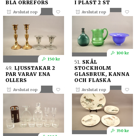
BLA ORREFORS
I PLAST 2 ST
Avslutat rop
Avslutat rop
100 kr
150 kr
51.
SKÅL
49.
LJUSSTAKAR 2
STOCKHOLM
PAR VARAV ENA
GLASBRUK, KANNA
OLLERS
OCH FLASKA
Avslutat rop
Avslutat rop
350 kr