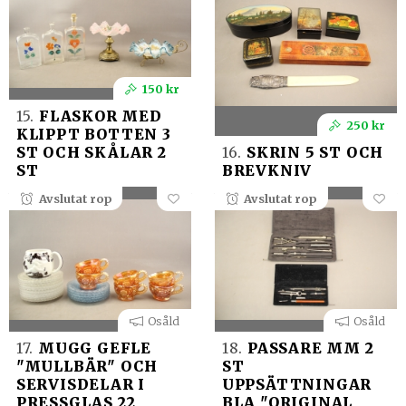
150 kr
15.
FLASKOR MED
250 kr
KLIPPT BOTTEN 3
ST OCH SKÅLAR 2
16.
SKRIN 5 ST OCH
ST
BREVKNIV
Avslutat rop
Avslutat rop
Osåld
Osåld
17.
MUGG GEFLE
18.
PASSARE MM 2
"MULLBÄR" OCH
ST
SERVISDELAR I
UPPSÄTTNINGAR
PRESSGLAS 22
BLA "ORIGINAL