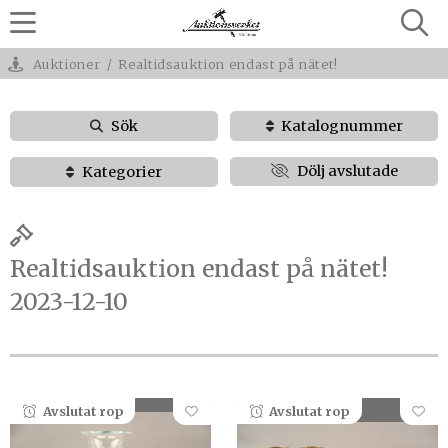
Auktioner
/
Realtidsauktion endast på nätet!
Sök
Katalognummer
Dölj avslutade
Kategorier
Realtidsauktion endast på nätet!
2023-12-10
Avslutat rop
Avslutat rop