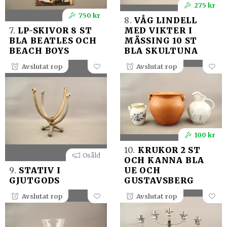
275 kr
750 kr
8.
VÅG LINDELL
7.
LP-SKIVOR 8 ST
MED VIKTER I
BLA BEATLES OCH
MÄSSING 10 ST
BEACH BOYS
BLA SKULTUNA
Avslutat rop
Avslutat rop
100 kr
10.
KRUKOR 2 ST
Osåld
OCH KANNA BLA
9.
STATIV I
UE OCH
GJUTGODS
GUSTAVSBERG
Avslutat rop
Avslutat rop