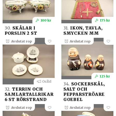
100 kr
175 kr
30.
SKÅLAR I
31.
IKON, TAVLA,
PORSLIN 2 ST
SMYCKEN MM
Avslutat rop
Avslutat rop
125 kr
Osåld
34.
SOCKERSKÅL,
32.
TERRIN OCH
SALT OCH
SAMLARTALLRIKAR
PEPPARSTRÖARE
6 ST RÖRSTRAND
GOEBEL
Avslutat rop
Avslutat rop