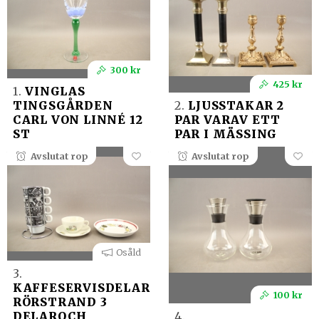
300 kr
425 kr
1.
VINGLAS
TINGSGÅRDEN
2.
LJUSSTAKAR 2
CARL VON LINNÉ 12
PAR VARAV ETT
ST
PAR I MÄSSING
Avslutat rop
Avslutat rop
Osåld
3.
KAFFESERVISDELAR
100 kr
RÖRSTRAND 3
DELAROCH
4.