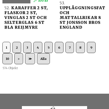
100 kr
53.
52.
KARAFFER 2 ST,
UPPLÄGGNINGSFAT
FLASKOR 2 ST,
OCH
VINGLAS 2 ST OCH
MATTALLRIKAR 8
SELTERGLAS 6 ST
ST JONSSON BROS
BLA REIJMYRE
ENGLAND
1
2
3
4
5
6
7
8
9
10
>
≫
Alla
574 Objekt