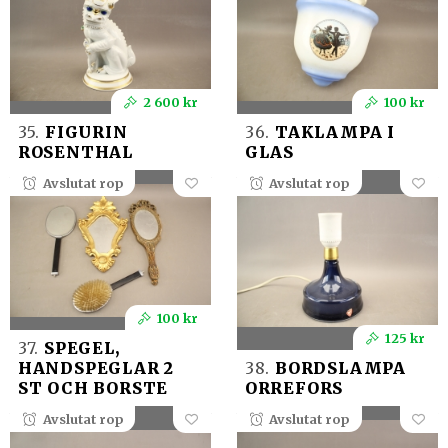
2 600 kr
100 kr
35.
FIGURIN
36.
TAKLAMPA I
ROSENTHAL
GLAS
Avslutat rop
Avslutat rop
100 kr
125 kr
37.
SPEGEL,
HANDSPEGLAR 2
38.
BORDSLAMPA
ST OCH BORSTE
ORREFORS
Avslutat rop
Avslutat rop