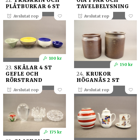
21.
TRÄSKRIN OCH
ÖIA 1 PAR OCH
PLÅTBURKAR 6 ST
TAVELBELYSNING
Avslutat rop
Avslutat rop
100 kr
150 kr
23.
SKÅLAR 4 ST
GEFLE OCH
24.
KRUKOR
RÖRSTRAND
HÖGANÄS 2 ST
Avslutat rop
Avslutat rop
175 kr