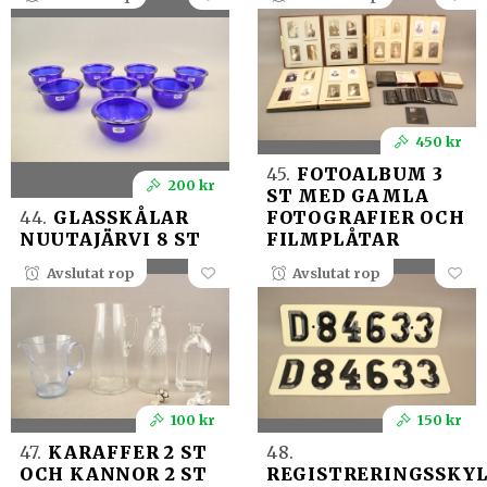
450 kr
45.
FOTOALBUM 3
200 kr
ST MED GAMLA
44.
GLASSKÅLAR
FOTOGRAFIER OCH
NUUTAJÄRVI 8 ST
FILMPLÅTAR
Avslutat rop
Avslutat rop
100 kr
150 kr
47.
KARAFFER 2 ST
48.
OCH KANNOR 2 ST
REGISTRERINGSSKY