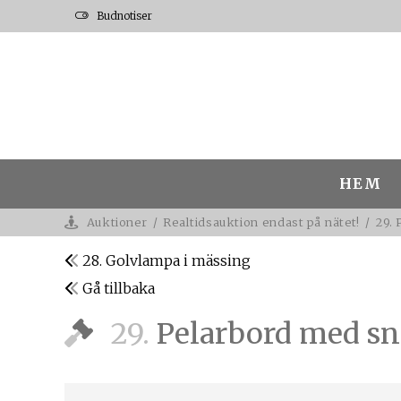
Budnotiser
HEM
Auktioner
/
Realtidsauktion endast på nätet!
/
29. 
28. Golvlampa i mässing
Gå tillbaka
29.
Pelarbord med sni