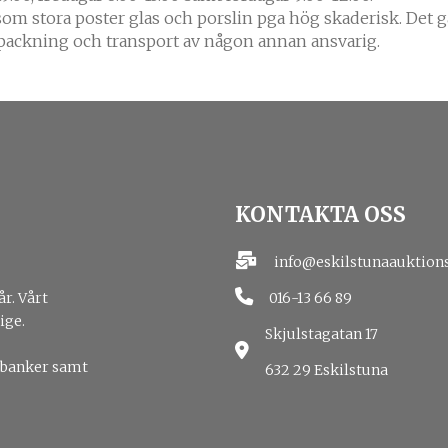
 som stora poster glas och porslin pga hög skaderisk. Det 
a packning och transport av någon annan ansvarig.
KONTAKTA OSS
info@eskilstunaauktion
016-13 66 89
år. Vårt
ige.
Skjulstagatan 17
 banker samt
632 29 Eskilstuna