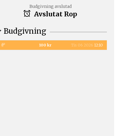
Budgivning avslutad
Avslutat Rop
Budgivning
100 kr
Tis 06 2026
12:10