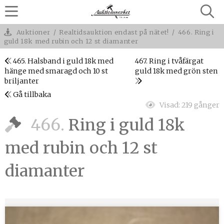
Auktioner
/
Realtidsauktion endast på nätet!
/
466. Ring i
guld 18k med rubin och 12 st diamanter
465. Halsband i guld 18k med
467. Ring i tvåfärgat
hänge med smaragd och 10 st
guld 18k med grön sten
briljanter
Gå tillbaka
Visad:
219 gånger
466.
Ring i guld 18k
med rubin och 12 st
diamanter