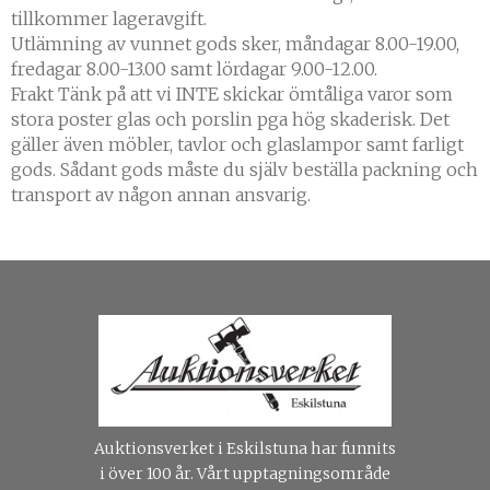
tillkommer lageravgift.
Utlämning av vunnet gods sker, måndagar 8.00-19.00,
fredagar 8.00-13.00 samt lördagar 9.00-12.00.
Frakt Tänk på att vi INTE skickar ömtåliga varor som
stora poster glas och porslin pga hög skaderisk. Det
gäller även möbler, tavlor och glaslampor samt farligt
gods. Sådant gods måste du själv beställa packning och
transport av någon annan ansvarig.
Auktionsverket i Eskilstuna har funnits
i över 100 år. Vårt upptagningsområde